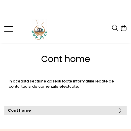
Toate produsele
Zacuscă
Dulceață
Pachete
Cont home
Sosuri
Murături
Dulceață fără zahăr
In aceasta sectiune gasesti toate informatiile legate de
contul tau si de comenzile efectuate.
Cont home