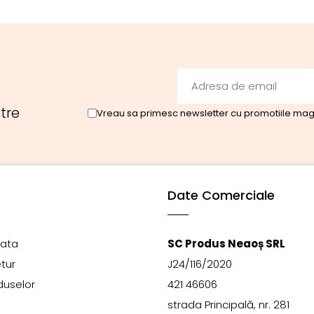
tre
Vreau sa primesc newsletter cu promotiile maga
Date Comerciale
lata
SC Produs Neaoș SRL
etur
J24/116/2020
duselor
421 46606
strada Principală, nr. 281