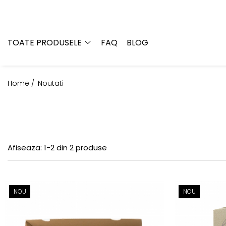
Toate produsele
TOATE PRODUSELE
FAQ
BLOG
Zacuscă
Dulceață
Home /
Noutati
Pachete
Sosuri
Murături
Dulceață fără zahăr
Afiseaza:
1-
2
din
2
produse
NOU
NOU